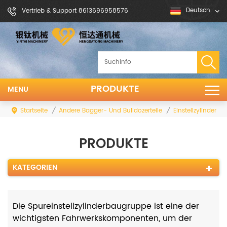
Deutsch
Vertrieb & Support 8613696958576
PRODUKTE
MENU
Startseite
/
Andere Bagger- Und Bulldozerteile
/
Einstellzylinder
PRODUKTE
KATEGORIEN
Die Spureinstellzylinderbaugruppe ist eine der
wichtigsten Fahrwerkskomponenten, um der