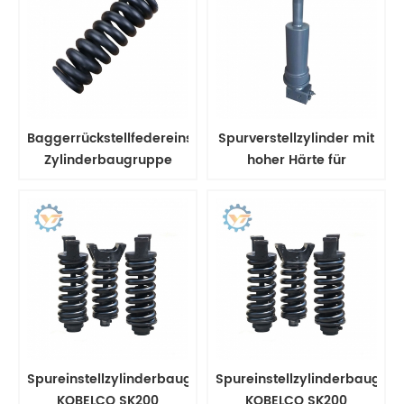
Baggerrückstellfedereinsteller
Spurverstellzylinder mit
Zylinderbaugruppe
hoher Härte für
Raupenbagger und
Bulldozer
Spureinstellzylinderbaugruppe
Spureinstellzylinderbaugru
KOBELCO SK200
KOBELCO SK200