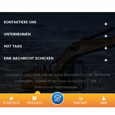
KONTAKTIERE UNS
UNTERNEHMEN
HOT TAGS
EINE NACHRICHT SCHICKEN
Copyright © 2012-2026 Xiamen Yintai Machinery Co., Ltd. Alle Rechte
vorbehalten.
unterstützt von
www.dyyseo.com
/
XML
/
Datenschutz-Bestimmungen
/
IPv6-Netzwerk unterstützt
STARTSEITE
PRODUKTE
KONTAKT
ÜBER