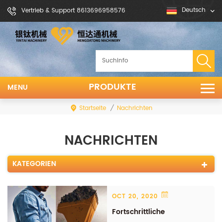
Deutsch
Vertrieb & Support 8613696958576
PRODUKTE
MENU
Startseite
/
Nachrichten
NACHRICHTEN
KATEGORIEN
OCT 20, 2020
Fortschrittliche