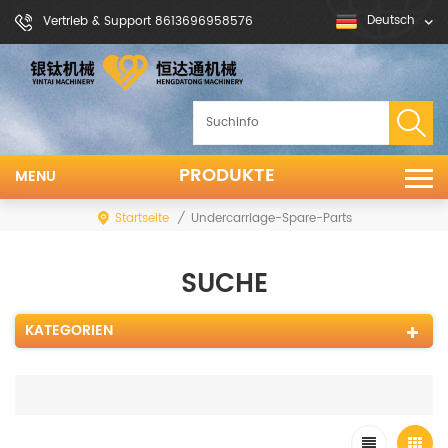
Deutsch
Vertrieb & Support 8613696958576
PRODUKTE
MENU
Startseite
/
Undercarriage-Spare-Parts
SUCHE
KATEGORIEN