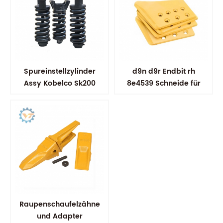
Spureinstellzylinder
d9n d9r Endbit rh
Assy Kobelco Sk200
8e4539 Schneide für
Bulldozer
Raupenschaufelzähne
und Adapter