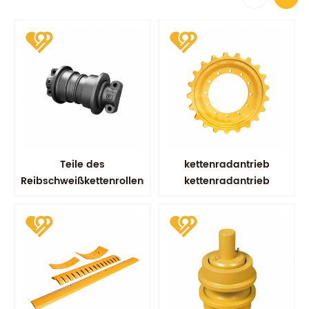
Teile des
kettenradantrieb
Reibschweißkettenrollens
kettenradantrieb
kobelco sk100 sk200
fahrradersatzteile