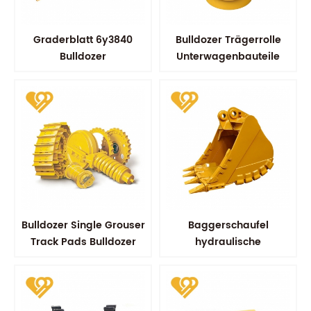
Graderblatt 6y3840
Bulldozer Trägerrolle
Bulldozer
Unterwagenbauteile
Ausrüstungsteile
Ersatzverschleißteile
Bulldozer Single Grouser
Baggerschaufel
Track Pads Bulldozer
hydraulische
Track Schuh
Schaufelschaufeln