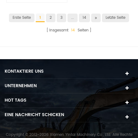
verschleißfest bei hoher
Zähigkeit
Erste Seite
1
2
3
...
14
Letzte Seite
insgesamt
14
Seiten
KONTAKTIERE UNS
UNTERNEHMEN
HOT TAGS
EINE NACHRICHT SCHICKEN
Copyright © 2012-2026 Xiamen Yintai Machinery Co., Ltd. Alle Rechte