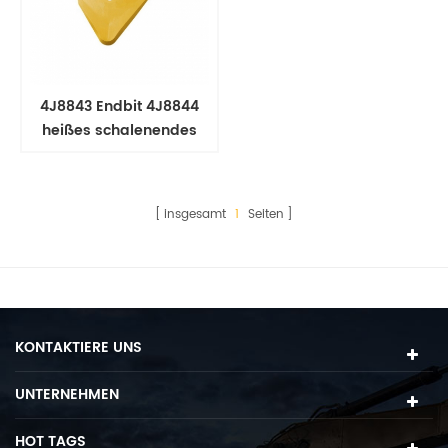
4J8843 Endbit 4J8844
heißes schalenendes
Ende lh
insgesamt
1
Seiten
KONTAKTIERE UNS
UNTERNEHMEN
HOT TAGS