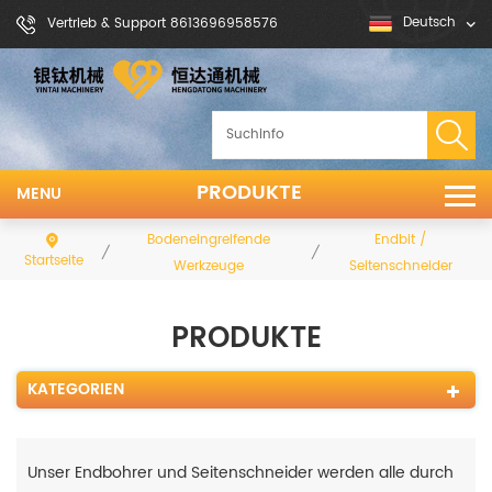
Deutsch
Vertrieb & Support 8613696958576
PRODUKTE
MENU
Bodeneingreifende
Endbit /
/
/
Startseite
Werkzeuge
Seitenschneider
PRODUKTE
KATEGORIEN
Unser Endbohrer und Seitenschneider werden alle durch