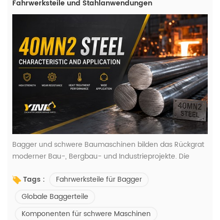
Fahrwerksteile und Stahlanwendungen
Bagger und schwere Baumaschinen bilden das Rückgrat
moderner Bau-, Bergbau- und Industrieprojekte. Die
Langlebigkeit und Effizienz dieser Maschinen hängen
Fahrwerksteile für Bagger
Tags :
maßgeblich von der Qualität der Fahrwerkskomponenten
und der verwendeten Materialien ab. YINTPARTS Wir sind
Globale Baggerteile
spezialisiert auf die Lieferung hochwertiger Fahrwerksteile,
Komponenten für schwere Maschinen
darunter Laufrollen, Kettenräder, Leitrollen und Ketten