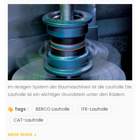
Im riesigen System der Baumaschinen ist die Laufrolle Die
Laufrolle ist ein wichtiger Grundstein unter den Rädern.
Als Kernkomponente von Kettenmaschinen wie Baggern
BERCO Laufrolle
ITR-Laufrolle
Tags :
und Bulldozern trägt sie nicht nur das Gewicht der
Maschine, sondern überträgt auch die Antriebskraft unter
CAT-Laufrolle
komplexen Bedingungen und ist dabei verschiedenen
Stößen und Reibungen vom Boden ausgesetzt. Die
MEHR SEHEN
Leistung der Laufrolle ist en...