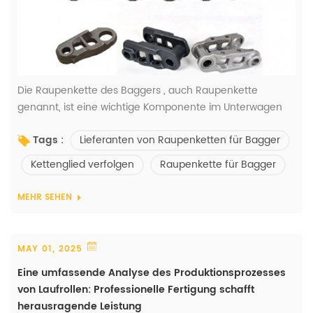
Die Raupenkette des Baggers , auch Raupenkette
genannt, ist eine wichtige Komponente im Unterwagen
eines Baggers. Seine Hauptfunktionen sind eng mit
Lieferanten von Raupenketten für Bagger
Tags :
denen von Raupenketten im Allgemeinen für
Raupenfahrzeuge verbunden, jedoch mit besonderen
Kettenglied verfolgen
Raupenkette für Bagger
Überlegungen für Bagger. Hier sind die Hauptfunktionen
der Bagger-Raupenkette: Gewichtsverteilung und
MEHR SEHEN
Stabilität: Wie andere Raupenketten trägt die Bagger-
Raupe...
MAY 01, 2025
Eine umfassende Analyse des Produktionsprozesses
von Laufrollen: Professionelle Fertigung schafft
herausragende Leistung