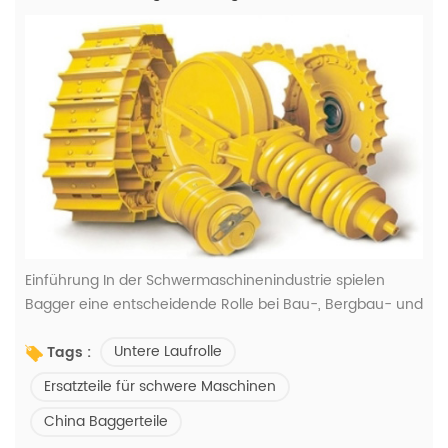
Einführung In der Schwermaschinenindustrie spielen
Bagger eine entscheidende Rolle bei Bau-, Bergbau- und
Erdbewegungsprojekten. Um maximale Effizienz und
Untere Laufrolle
Tags :
Langlebigkeit zu gewährleisten, sind hochwertige
Fahrwerkskomponenten unerlässlich. Dazu
Ersatzteile für schwere Maschinen
gehören:Untere Laufrollen,Kettenräder und Segmente,
China Baggerteile
UndBodenbearbeitungswerkzeuge(ERHALTEN)haben