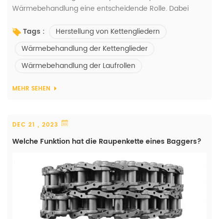
Wärmebehandlung eine entscheidende Rolle. Dabei
werden Stahlmaterialien einem kontrollierten
Herstellung von Kettengliedern
Tags :
Erwärmungs- und Abkühlungsprozess unterzogen, um
ihre Mikrostruktur und Eigenschaften zu verändern. Die
Wärmebehandlung der Kettenglieder
Hauptziele der Wärmebehandlung bestehen darin, die
Wärmebehandlung der Laufrollen
mechanischen Eigenschaften zu verbessern, die Leistung
des Materials zu steigern und gewünschte Eigens...
MEHR SEHEN
DEC 21 , 2023
Welche Funktion hat die Raupenkette eines Baggers?