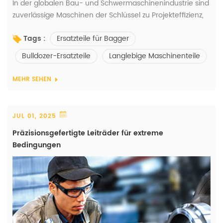
In der globalen Bau- und Schwermaschinenindustrie sind
zuverlässige Maschinen der Schlüssel zu Projekteffizienz,
Sicherheit und Kostenkontrolle. Bulldozer und Bagger
Ersatzteile für Bagger
Tags :
bilden das Rückgrat von Infrastrukturprojekten,
Bergbaubetrieben und Großbauprojekten weltweit. Um
Bulldozer-Ersatzteile
Langlebige Maschinenteile
die optimale Leistung dieser Maschinen zu gewährleisten,
ist die Beschaffung hochwertiger Ersatzteile unerlässlich.
MEHR SEHEN
Premium-Ersatzteile...
JUL 01, 2025
Präzisionsgefertigte Leiträder für extreme
Bedingungen