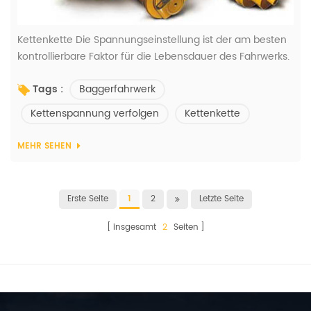
Kettenkette Die Spannungseinstellung ist der am besten
kontrollierbare Faktor für die Lebensdauer des Fahrwerks.
Der genaue Durchhang vieler Raupenmaschinen beträgt
Baggerfahrwerk
Tags :
2 Zoll. wegen des komplizierte Bodenverhältnisse,
Bahnspannungsänderungen mit vielen Variationen. Du
Kettenspannung verfolgen
Kettenkette
sollte Ihre Spuren im täglichen Leben reinigen.
Reinigungsspur: vorzugsweise mit einer Schaufel
MEHR SEHEN
zwischen der Schiene und dem Rollenrah...
Erste Seite
1
2
Letzte Seite
insgesamt
2
Seiten