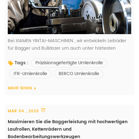
Bei XIAMEN YINTAI-MASCHINEN , wir entwickeln Leiträder
für Bagger und Bulldozer um auch unter härtesten
Bedingungen Höchstleistungen zu erbringen. Wo andere
Präzisionsgefertigte Umlenkrolle
Tags :
Kompromisse eingehen, setzen wir auf japanische
Fertigungsdisziplin, der globale OEMs vertrauen. Materielle
ITR-Umlenkrolle
BERCO Umlenkrolle
Überlegenheit Rohstahlauswahl: * Standardmodelle:
Premium 35MnBh-Legierung * Hochleistungsmodelle:
MEHR SEHEN
OEM-Qualität 33Mn4 (identisch mit To...
MAR 04 , 2025
Maximieren Sie die Baggerleistung mit hochwertigen
Laufrollen, Kettenrädern und
Bodenbearbeitungswerkzeugen