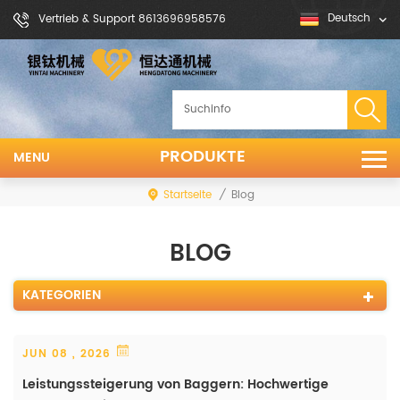
Deutsch
Vertrieb & Support 8613696958576
PRODUKTE
MENU
Startseite
/
Blog
BLOG
KATEGORIEN
JUN 08 , 2026
Leistungssteigerung von Baggern: Hochwertige