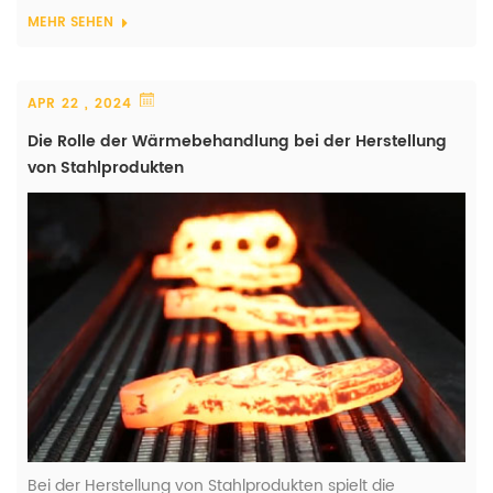
erhebliche Auswirkungen auf die Leistung, Haltbarkeit
MEHR SEHEN
und B...
APR 22 , 2024
Die Rolle der Wärmebehandlung bei der Herstellung
von Stahlprodukten
Bei der Herstellung von Stahlprodukten spielt die