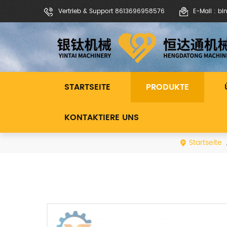
Vertrieb & Support 8613696958576
E-Mail : b
STARTSEITE
PRODUKTE
KONTAKTIERE UNS
Startseite