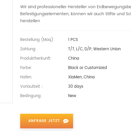
Wir sind professioneller Hersteller von Erdbewegungsb
Befestigungselementen, können wir auch Stifte und Schl
herstellen
Bestellung (moq):
1 PCS
Zahlung:
T/T, L/C, D/P, Western Union
Produktherkunft:
China
Farbe:
Black or Customized
Hafen:
XiaMen, China
Vorlaufzeit：
30 days
Bedingung:
New
ANFRAGE JETZT