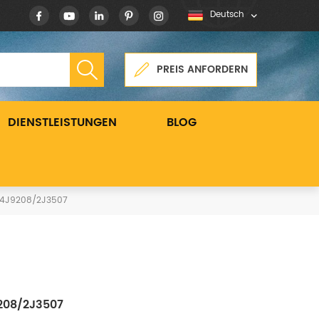
Deutsch
PREIS ANFORDERN
DIENSTLEISTUNGEN
BLOG
r 4J9208/2J3507
9208/2J3507