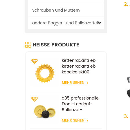
2.
Schrauben und Muttern
andere Bagger- und Bulldozerteile
HEISSE PRODUKTE
kettenradantrieb
kettenradantrieb
kobelco sk100
sk200
MEHR SEHEN
fahrradersatzteile
d85 professionelle
Front-Leerlauf-
Bulldozer-
Komponenten
3.
MEHR SEHEN