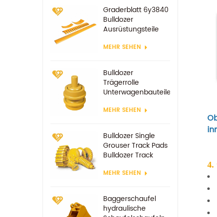
Graderblatt 6y3840
Bulldozer
Ausrüstungsteile
Ersatzverschleißteile
MEHR SEHEN
Bulldozer
Trägerrolle
Unterwagenbauteile
MEHR SEHEN
Ob
in
Bulldozer Single
Grouser Track Pads
Bulldozer Track
Schuh
4.
MEHR SEHEN
Baggerschaufel
hydraulische