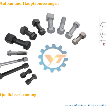
 Aufbau und Hauptabmessungen
 Qualitätserkennung
metallisches Phasend