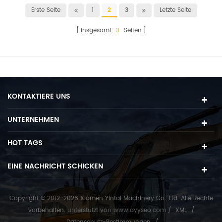
Erste Seite
1
2
3
Letzte Seite
insgesamt
3
Seiten
KONTAKTIERE UNS
UNTERNEHMEN
HOT TAGS
EINE NACHRICHT SCHICKEN
Copyright © 2012-2026 Xiamen Yintai Machinery Co., Ltd. Alle Rechte
vorbehalten.
unterstützt von
www.dyyseo.com
/
XML
/