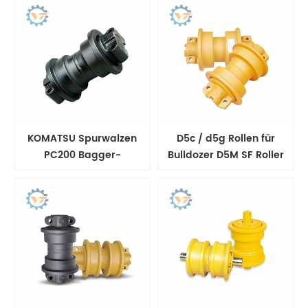
KOMATSU Spurwalzen
D5c / d5g Rollen für
PC200 Bagger-
Bulldozer D5M SF Roller
Bodenrolle für PC100
GFK lb 70.5l-alh
PC300