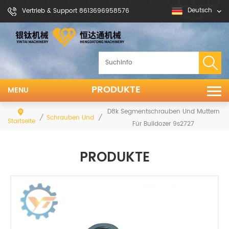
Deutsch
Vertrieb & Support 8613696958576
PRODUKTE
MENU
D8k Segmentschrauben Und Muttern
/
/
Schrauben Und Muttern
Startseite
Für Bulldozer 9s2727
PRODUKTE