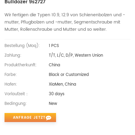
Bulldozer 9s2727
Wir fertigen die Typen 10.9, 12.9 von Schienenbolzen und -
mutter, Pflugbolzen und -mutter, Segmentschraube mit
Mutter, Rollenschraube und Mutter und so weiter.
Bestellung (moq):
1 PCS
Zahlung:
T/T, L/C, D/P, Western Union
Produktherkunft:
China
Farbe:
Black or Customized
Hafen:
XiaMen, China
Vorlaufzeit：
30 days
Bedingung:
New
ANFRAGE JETZT