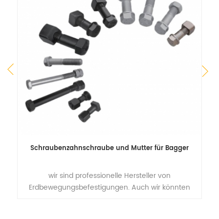
Schraubenzahnschraube und Mutter für Bagger
S
wir sind professionelle Hersteller von
Erdbewegungsbefestigungen. Auch wir könnten
nach Ihren Wünschen produzieren Zeichnung oder
Muster.