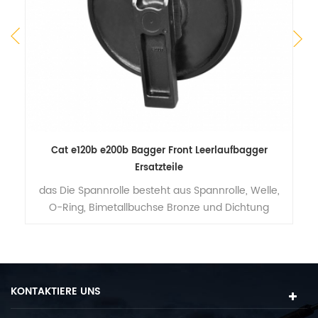
Cat e120b e200b Bagger Front Leerlaufbagger
Ersatzteile
das Die Spannrolle besteht aus Spannrolle, Welle,
W
zu
O-Ring, Bimetallbuchse Bronze und Dichtung
Gruppe.
KONTAKTIERE UNS