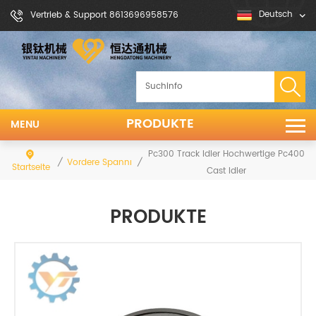
Deutsch
Vertrieb & Support 8613696958576
PRODUKTE
MENU
Pc300 Track Idler Hochwertige Pc400
/
/
Vordere Spannrolle
Startseite
Cast Idler
PRODUKTE