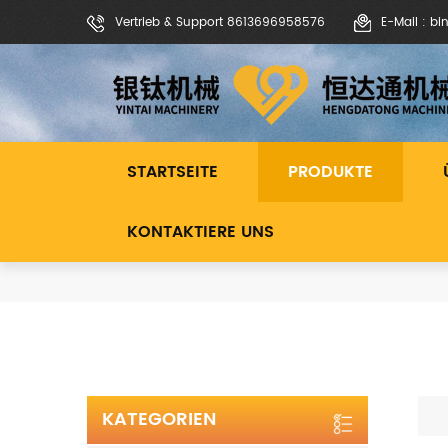
Vertrieb & Support 8613696958576
E-Mail : b
STARTSEITE
PRODUKTE
KONTAKTIERE UNS
KATEGORIEN