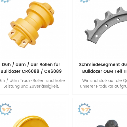
D6h / d6m / d6r Rollen für
Schmiedesegment d
Bulldozer CR6088 / CR6089
Bulldozer OEM Teil 1
Unterwagen Ersatzteile
6h / d6m Track-Rollen sind hohe
Wir sind stolz auf die Q
Leistung und Zuverlässigkeit,
unserer Produkte aufgr
hergestellt von unserem
hervorragenden
Professionelle Mitarbeiter,
Wärmebehandlungsproze
fortschrittliche Technologie und
der experimentellen B
Ausrüstung s