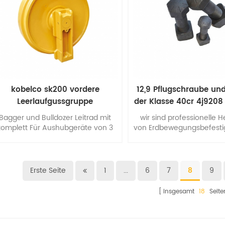
kobelco sk200 vordere
12,9 Pflugschraube un
Leerlaufgussgruppe
der Klasse 40cr 4j9208
Bagger und Bulldozer Leitrad mit
wir sind professionelle He
komplett Für Aushubgeräte von 3
von Erdbewegungsbefesti
is 100 Tonnen stehen Modelle und
außer Mit diesen
Typen zur Verfügung.
Befestigungselementen k
auch Stifte und Schlösse
für Katzen, Komatsu, Esco,
Erste Seite
1
...
6
7
8
9
insgesamt
18
Seite