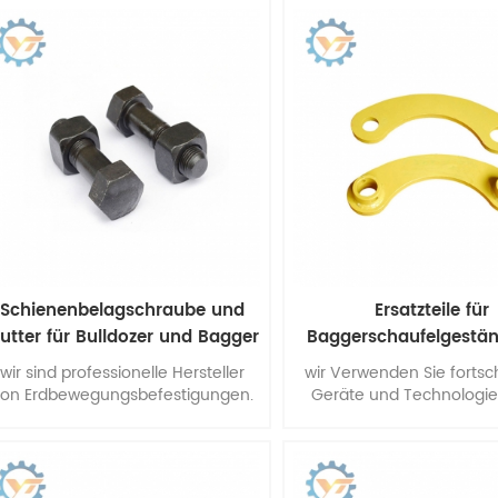
Präzisionsanforderungen
ermöglichen es Ihren Ma
hergestellt.
die Leistung zu liefern, 
verlangen.
Schienenbelagschraube und
Ersatzteile für
utter für Bulldozer und Bagger
Baggerschaufelgestä
legiertem Stahl
wir sind professionelle Hersteller
wir Verwenden Sie fortsch
on Erdbewegungsbefestigungen.
Geräte und Technologie
Auch wir könnten nach Ihren
dem strengen Erkennung
ünschen produzieren Zeichnung
um unsere Produkte herzu
oder Muster.