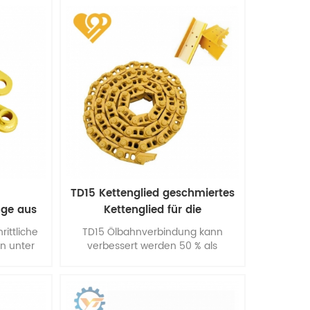
schinen,
Ihre Erwartungen.
die Sie
TD15 Kettenglied geschmiertes
nge aus
Kettenglied für die
Ölkettenkette des Traktors
rittliche
TD15 Ölbahnverbindung kann
n unter
verbessert werden 50 % als
ssystem,
traditionelle Art von Links im
stellen.
Lebenszyklus. es kann die
Versiegelbarkeit erhöhen und
maximiert die Spur Leben.