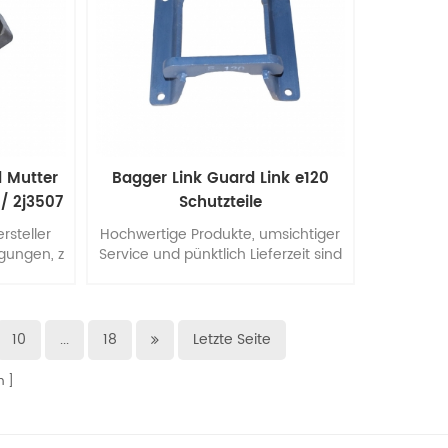
d Mutter
Bagger Link Guard Link e120
 / 2j3507
Schutzteile
rsteller
Hochwertige Produkte, umsichtiger
gungen, z
Service und pünktlich Lieferzeit sind
unser Streben!
önnen wir
r, Büsche
 jcb ....
10
...
18
Letzte Seite
n