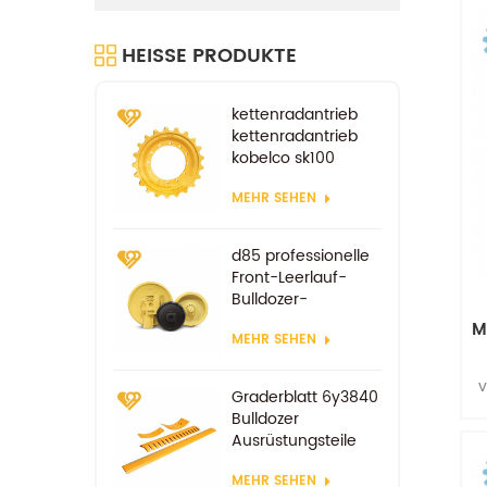
HEISSE PRODUKTE
kettenradantrieb
kettenradantrieb
kobelco sk100
sk200
MEHR SEHEN
fahrradersatzteile
d85 professionelle
Front-Leerlauf-
Bulldozer-
Komponenten
M
MEHR SEHEN
v
Graderblatt 6y3840
Bulldozer
W
Ausrüstungsteile
Ersatzverschleißteile
MEHR SEHEN