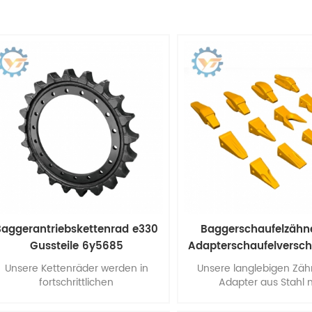
Baggerantriebskettenrad e330
Baggerschaufelzähn
Gussteile 6y5685
Adapterschaufelverschl
Unsere Kettenräder werden in
Unsere langlebigen Zä
fortschrittlichen
Adapter aus Stahl 
earbeitungszentren und vertikalen
Eigenschaften, die die H
CNC-Drehmaschinen für
eine lange Lebensdauer e