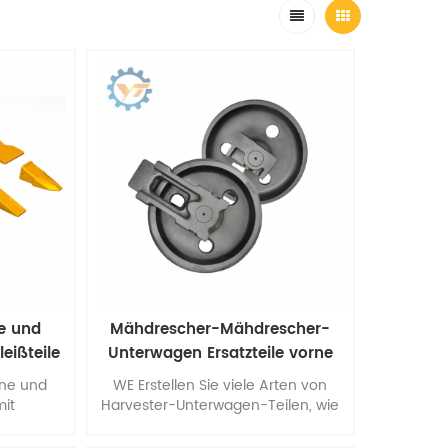
e und
Mähdrescher-Mähdrescher-
eißteile
Unterwagen Ersatzteile vorne
hne und
WE Erstellen Sie viele Arten von
mit
Harvester-Unterwagen-Teilen, wie
ärte für
diese D4H / D6H / D7G / Bulldozer
rhalten,
Idler. Unsere Produkte übertreffen