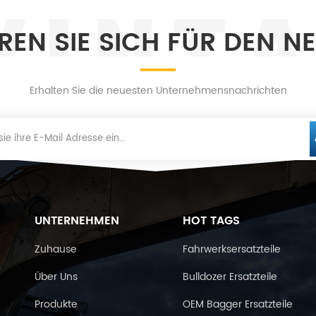
EREN SIE SICH FÜR DEN N
Erhalten Sie die neuesten Unternehmensnachrichten
UNTERNEHMEN
HOT TAGS
Zuhause
Fahrwerksersatzteile
Über Uns
Bulldozer Ersatzteile
Produkte
OEM Bagger Ersatzteile