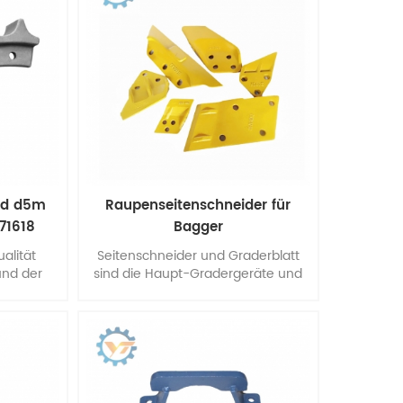
6d d5m
Raupenseitenschneider für
171618
Bagger
ualität
Seitenschneider und Graderblatt
und der
sind die Haupt-Gradergeräte und
andere Hilfsgeräte.
sse und
asis.