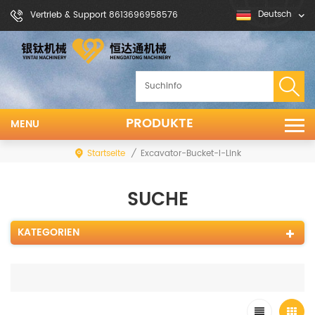
Deutsch
Vertrieb & Support 8613696958576
PRODUKTE
MENU
Startseite
/
Excavator-Bucket-I-Link
SUCHE
KATEGORIEN