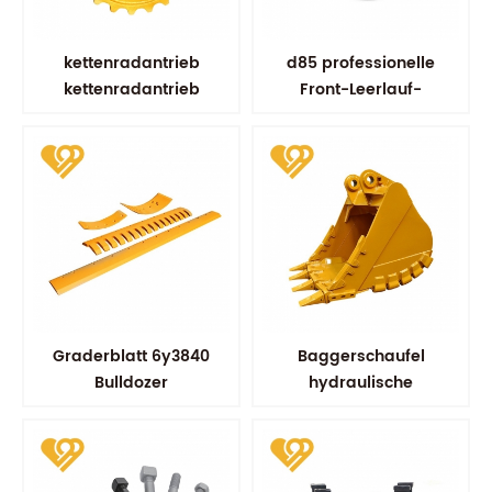
kettenradantrieb
d85 professionelle
kettenradantrieb
Front-Leerlauf-
kobelco sk100 sk200
Bulldozer-Komponenten
fahrradersatzteile
Graderblatt 6y3840
Baggerschaufel
Bulldozer
hydraulische
Ausrüstungsteile
Schaufelschaufeln
Ersatzverschleißteile