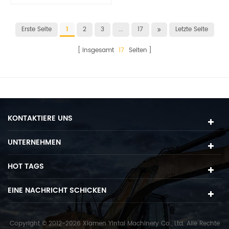
Bulldozer
Erste Seite
1
2
3
...
17
Letzte Seite
insgesamt
17
Seiten
KONTAKTIERE UNS
UNTERNEHMEN
HOT TAGS
EINE NACHRICHT SCHICKEN
Copyright © 2012-2026 Xiamen Yintai Machinery Co., Ltd. Alle Rechte