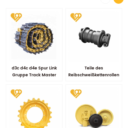
d3c d4c d4e Spur Link
Teile des
Gruppe Track Master
Reibschweißkettenrollens
Link Assy