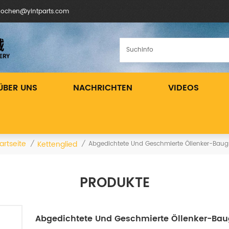
inochen@yintparts.com
ÜBER UNS
NACHRICHTEN
VIDEOS
artseite
Kettenglied
/
/
Abgedichtete Und Geschmierte Öllenker-Bau
PRODUKTE
Abgedichtete Und Geschmierte Öllenker-Ba