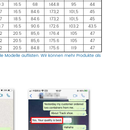
.3
16.5
68
144.8
95
44
7
16.5
84.6
173,2
101,5
45
7
18.5
84.6
173,2
101,5
45
.7
16.5
90.6
172.6
103.2
43.5
2
20.5
85,6
176.4
105
47
2
20.5
85,6
175.6
105
47
2
20.5
84.8
175.6
119
47
lle Modelle auflisten. Wir können mehr Produkte als