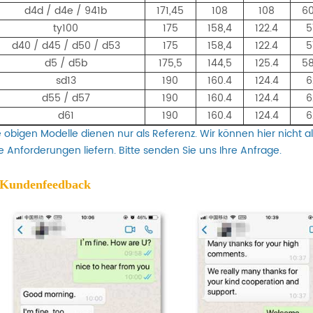
d4d / d4e / 941b
171,45
108
108
60
ty100
175
158,4
122.4
5
d40 / d45 / d50 / d53
175
158,4
122.4
5
d5 / d5b
175,5
144,5
125.4
58
sd13
190
160.4
124.4
6
d55 / d57
190
160.4
124.4
6
d61
190
160.4
124.4
6
e obigen Modelle dienen nur als Referenz. Wir können hier nicht a
re Anforderungen liefern. Bitte senden Sie uns Ihre Anfrage.
 Kundenfeedback