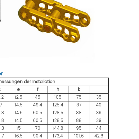
r
ssungen der Installation
c
e
f
h
k
l
.2
12.5
45
105
75
35
7
14.5
49.4
125.4
87
40
.8
14.5
60.5
128,5
88
39
.8
14.5
60.5
128,5
88
39
.3
15
70
144.8
95
44
.7
16.5
90.4
173,4
101.6
42.8