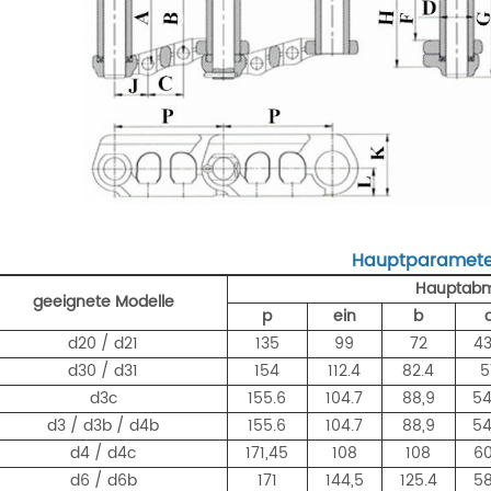
Hauptparamete
Hauptabme
geeignete Modelle
p
ein
b
d20 / d21
135
99
72
43
d30 / d31
154
112.4
82.4
5
d3c
155.6
104.7
88,9
54
d3 / d3b / d4b
155.6
104.7
88,9
54
d4 / d4c
171,45
108
108
60
d6 / d6b
171
144,5
125.4
58