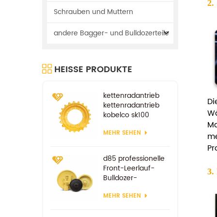
2.
Schrauben und Muttern
andere Bagger- und Bulldozerteile
HEISSE PRODUKTE
kettenradantrieb
Di
kettenradantrieb
Wä
kobelco sk100
Ma
sk200
MEHR SEHEN
fahrradersatzteile
me
Pr
d85 professionelle
Front-Leerlauf-
3.
Bulldozer-
Komponenten
MEHR SEHEN