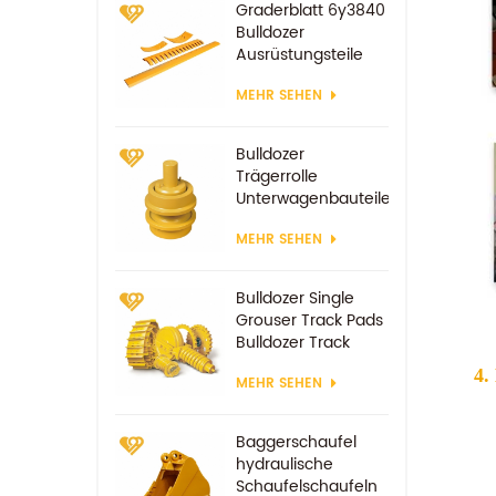
Graderblatt 6y3840
Bulldozer
Ausrüstungsteile
Ersatzverschleißteile
MEHR SEHEN
Bulldozer
Trägerrolle
Unterwagenbauteile
MEHR SEHEN
Bulldozer Single
Grouser Track Pads
Bulldozer Track
Schuh
4.
MEHR SEHEN
Baggerschaufel
hydraulische
Schaufelschaufeln