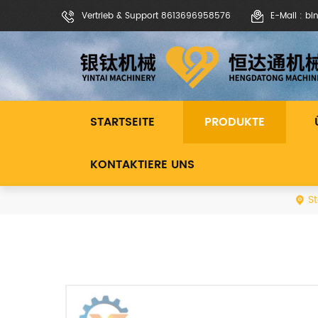
Vertrieb & Support 8613696958576
E-Mail : b
STARTSEITE
PRODUKTE
KONTAKTIERE UNS
St