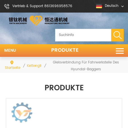
Deutsch
Vertrieb & Support 8613696958576
PRODUKTE
MENU
Gleisverbindung Für Fahrwerksteile Des
/
/
Kettenglied
Startseite
Hyundai-Baggers
PRODUKTE