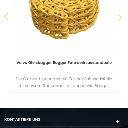
r
Volvo Gleisbagger Bagger Fahrwerksbestandteile
K
r
Die Gleisverbindung ist ein Teil der Fahrwerksteile
m
für schwere Raupenausrüstungen wie Bagger,
d
Bulldozer, Kran, Bohrmaschine usw.
KONTAKTIERE UNS