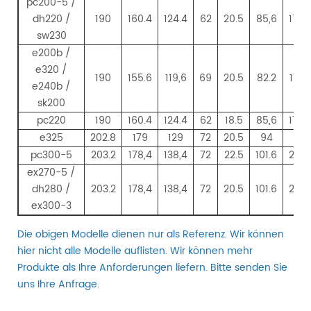
pc200-5 /
dh220 /
190
160.4
124.4
62
20.5
85,6
176.
sw230
e200b /
e320 /
190
155.6
119,6
69
20.5
82.2
174.
e240b /
sk200
pc220
190
160.4
124.4
62
18.5
85,6
176.
e325
202.8
179
129
72
20.5
94
194
pc300-5
203.2
178,4
138,4
72
22.5
101.6
201.
ex270-5 /
dh280 /
203.2
178,4
138,4
72
20.5
101.6
201.
ex300-3
Die obigen Modelle dienen nur als Referenz. Wir können
hier nicht alle Modelle auflisten. Wir können mehr
Produkte als Ihre Anforderungen liefern. Bitte senden Sie
uns Ihre Anfrage.