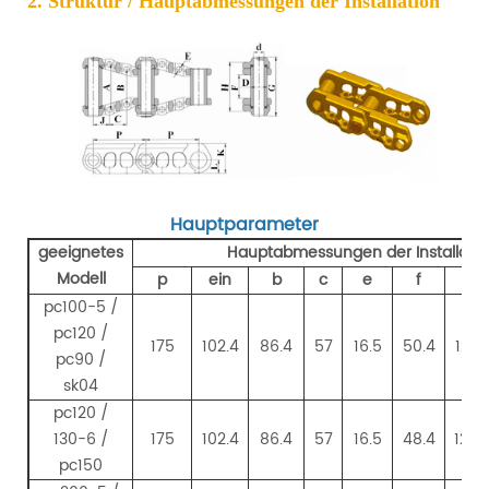
2. Struktur / Hauptabmessungen der Installation
Hauptparameter
geeignetes
Hauptabmessungen der Installatio
Modell
p
ein
b
c
e
f
h
pc100-5 /
pc120 /
175
102.4
86.4
57
16.5
50.4
122.
pc90 /
sk04
pc120 /
130-6 /
175
102.4
86.4
57
16.5
48.4
124.
pc150