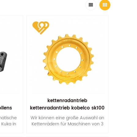
kettenradantrieb
llens
kettenradantrieb kobelco sk100
sk200 fahrradersatzteile
matische
Wir können eine große Auswahl an
 Kuka in
Kettenrädern für Maschinen von 3
tet die
bis 100 Tonnen anbieten.