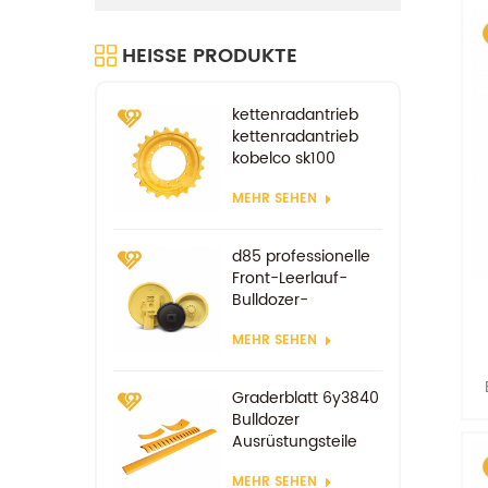
HEISSE PRODUKTE
kettenradantrieb
kettenradantrieb
kobelco sk100
sk200
MEHR SEHEN
fahrradersatzteile
d85 professionelle
Front-Leerlauf-
Bulldozer-
Komponenten
MEHR SEHEN
Graderblatt 6y3840
Bulldozer
Ausrüstungsteile
Ersatzverschleißteile
MEHR SEHEN