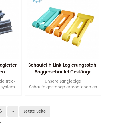
gierter
Schaufel h Link Legierungsstahl
ten
Baggerschaufel Gestänge
de track-
unsere Langlebige
-system,
Schaufelgestänge ermöglichen es
gesamten
Ihren Maschinen, die zu liefern
ion.
Leistung, die Sie fordern.
6
Letzte Seite
n