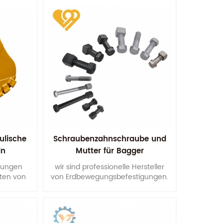
 Dies
r unserer
ulische
Schraubenzahnschraube und
ln
Mutter für Bagger
gungen
wir sind professionelle Hersteller
ten von
von Erdbewegungsbefestigungen.
Weise aus
Auch wir könnten nach Ihren
tendicken
Wünschen produzieren Zeichnung
en usw.
oder Muster.