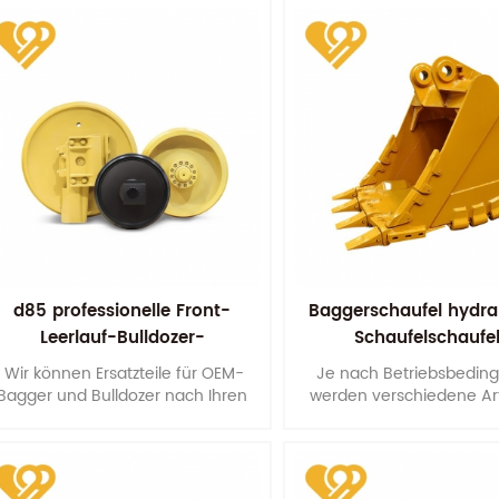
Montageabmessungen.
maximiert die Lebensdaue
Laufrollen.
d85 professionelle Front-
Baggerschaufel hydra
Leerlauf-Bulldozer-
Schaufelschaufe
Komponenten
Wir können Ersatzteile für OEM-
Je nach Betriebsbedin
Bagger und Bulldozer nach Ihren
werden verschiedene Ar
Mustern, Konstruktionen oder
Eimern in angemessener 
technischen Zeichnungen
Formen, Materialien, Plat
herstellen.
und Spannungsmerkmal
konstruiert.