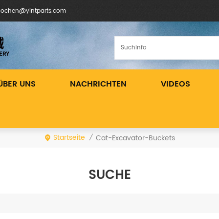
inochen@yintparts.com
ÜBER UNS
NACHRICHTEN
VIDEOS
Startseite
Cat-Excavator-Buckets
/
SUCHE