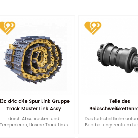
d3c d4c d4e Spur Link Gruppe
Teile des
Track Master Link Assy
Reibschweißkettenro
durch Abschrecken und
Das fortschrittliche auto
Temperieren, Unsere Track Links
Bearbeitungszentrum für
Assy haben gut integriertes
Deutschland gewährleis
machanisches Eigentum s .
Genauigkeit der