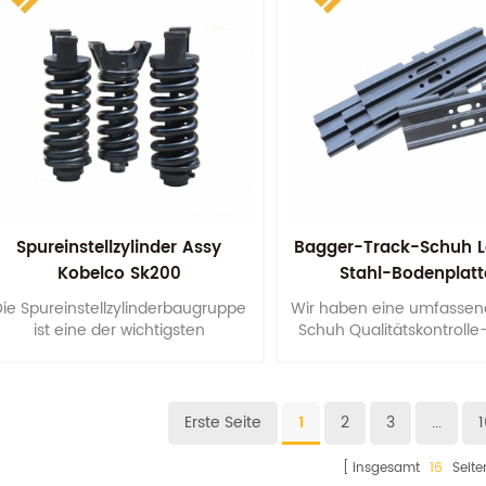
Spureinstellzylinder Assy
Bagger-Track-Schuh Le
Kobelco Sk200
Stahl-Bodenplat
ie Spureinstellzylinderbaugruppe
Wir haben eine umfassen
ist eine der wichtigsten
Schuh Qualitätskontrolle
Fahrwerkskomponenten, um der
um sicherzustellen, die 
Raupenmaschine eine
Prozesse der Produkt
ufriedenstellende Lebensdauer zu
bieten.
Erste Seite
1
2
3
...
1
insgesamt
16
Seite