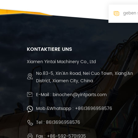
KONTAKTIERE UNS
Xiamen Yintai Machinery Co., Ltd
No.83-5, Xin’An Road, Nei Cuo Town, Xiang’An
District, Xiamen City, China
E-Mail :
binochen@yintparts.com
Mob &Whatsapp :
+8613696958576
Tel :
8613696958576
Fax : +86-592-5701935