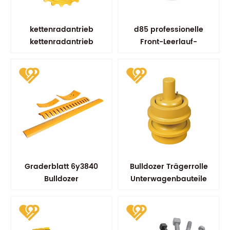
kettenradantrieb
d85 professionelle
kettenradantrieb
Front-Leerlauf-
kobelco sk100 sk200
Bulldozer-Komponenten
fahrradersatzteile
Graderblatt 6y3840
Bulldozer Trägerrolle
Bulldozer
Unterwagenbauteile
Ausrüstungsteile
Ersatzverschleißteile