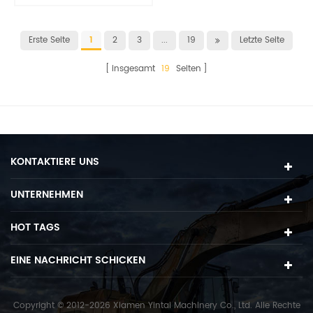
Erste Seite
1
2
3
...
19
Letzte Seite
insgesamt
19
Seiten
KONTAKTIERE UNS
UNTERNEHMEN
HOT TAGS
EINE NACHRICHT SCHICKEN
Copyright © 2012-2026 Xiamen Yintai Machinery Co., Ltd. Alle Rechte