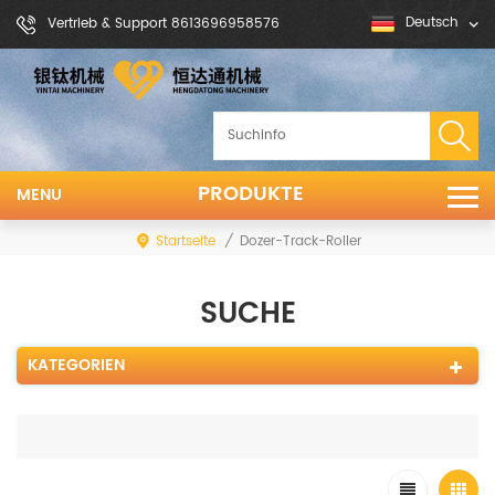
Deutsch
Vertrieb & Support 8613696958576
PRODUKTE
MENU
Startseite
/
Dozer-Track-Roller
SUCHE
KATEGORIEN