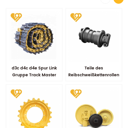
d3c d4c d4e Spur Link
Teile des
Gruppe Track Master
Reibschweißkettenrollens
Link Assy