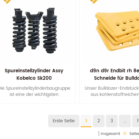
Trägerrollen.
Spureinstellzylinder Assy
d9n d9r Endbit rh 8
Kobelco Sk200
Schneide für Bulld
ie Spureinstellzylinderbaugruppe
Unser Bulldozer-Endstück
ist eine der wichtigsten
aus kohlenstoffreich
Fahrwerkskomponenten, um der
borhaltigem Stahl, 
Raupenmaschine eine
wärmebehandelt und gehär
ufriedenstellende Lebensdauer zu
die Lebensdauer verbe
bieten.
Erste Seite
1
2
3
...
1
insgesamt
15
Seite