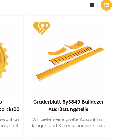
b
Graderblatt 6y3840 Bulldozer
co sk100
Ausrüstungsteile
teile
Ersatzverschleißteile
uswahl an
Wir bieten eine große Auswahl an
en von 3
Klingen und Seitenschneidern aus
ten.
verschiedenen Kohlenstoff- und
Borstahlsorten.