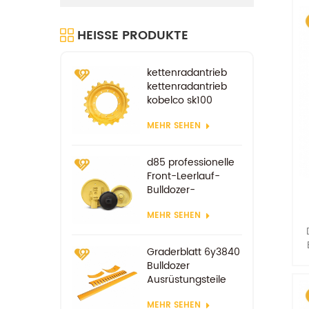
m
HEISSE PRODUKTE
kettenradantrieb
kettenradantrieb
kobelco sk100
sk200
MEHR SEHEN
fahrradersatzteile
d85 professionelle
Front-Leerlauf-
Bulldozer-
Komponenten
MEHR SEHEN
Graderblatt 6y3840
Bulldozer
Ausrüstungsteile
Ersatzverschleißteile
m
MEHR SEHEN