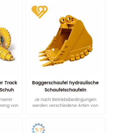
er Track
Baggerschaufel hydraulische
 Schuh
Schaufelschaufeln
unserer
Je nach Betriebsbedingungen
treng von
werden verschiedene Arten von
ng über
Eimern in angemessener Weise aus
Formen, Materialien, Plattendicken
is zur
und Spannungsmerkmalen usw.
ung.
konstruiert.