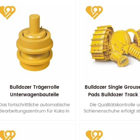
Montageabmessungen. Dies
aximiert die Lebensdauer unserer
Laufrollen.
Bulldozer Trägerrolle
Bulldozer Single Grous
Unterwagenbauteile
Pads Bulldozer Track
Das fortschrittliche automatische
Die Qualitätskontrolle 
Bearbeitungszentrum für Kuka in
Schienenschuhe erfolgt s
Deutschland gewährleistet die
der Rohstoffbeschaffu
Genauigkeit der
verschiedene
Montageabmessungen. Dies
Bearbeitungsvorgänge b
aximiert die Lebensdauer unserer
endgültigen Verpack