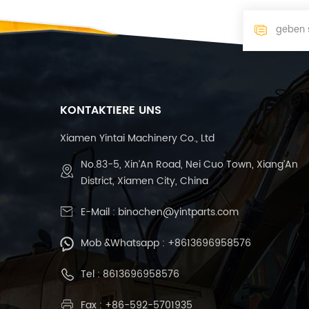
KONTAKTIERE UNS
Xiamen Yintai Machinery Co., Ltd
No.83-5, Xin’An Road, Nei Cuo Town, Xiang’An
District, Xiamen City, China
E-Mail :
binochen@yintparts.com
Mob &Whatsapp :
+8613696958576
Tel :
8613696958576
Fax : +86-592-5701935