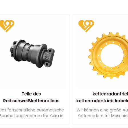
Teile des
kettenradantrie
Reibschweißkettenrollens
kettenradantrieb kobel
sk200 fahrradersatz
Das fortschrittliche automatische
Wir können eine große A
Bearbeitungszentrum für Kuka in
Kettenrädern für Maschin
Deutschland gewährleistet die
bis 100 Tonnen anbie
Genauigkeit der