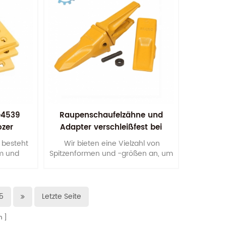
e4539
Raupenschaufelzähne und
ozer
Adapter verschleißfest bei
hoher Zähigkeit
 besteht
Wir bieten eine Vielzahl von
em und
Spitzenformen und -größen an, um
der
sicherzustellen, dass wir das haben,
tet wird.
was Sie für Ihre spezifische
ssern.
Anwendung benötigen.
5
Letzte Seite
n