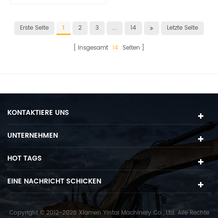
verschleißfest bei hoher
Zähigkeit
Erste Seite
1
2
3
...
14
Letzte Seite
insgesamt
14
Seiten
KONTAKTIERE UNS
UNTERNEHMEN
HOT TAGS
EINE NACHRICHT SCHICKEN
Copyright © 2012-2026 Xiamen Yintai Machinery Co., Ltd. Alle Rechte