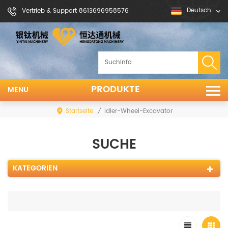
Deutsch
Vertrieb & Support 8613696958576
PRODUKTE
MENU
Startseite
/
Idler-Wheel-Excavator
SUCHE
KATEGORIEN