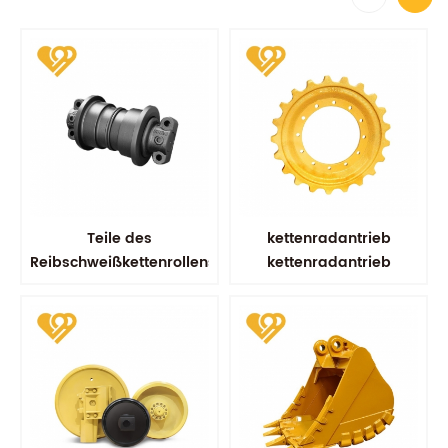
Teile des
kettenradantrieb
Reibschweißkettenrollens
kettenradantrieb
kobelco sk100 sk200
fahrradersatzteile