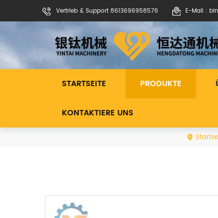
Vertrieb & Support 8613696958576
E-Mail : b
STARTSEITE
PRODUKTE
KONTAKTIERE UNS
Startse