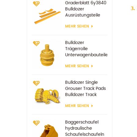
Graderblatt 6y3840
3.
Bulldozer
Ausrüstungsteile
Ersatzverschleißteile
MEHR SEHEN
Bulldozer
Trägerrolle
Unterwagenbauteile
MEHR SEHEN
Bulldozer Single
Grouser Track Pads
Bulldozer Track
Schuh
MEHR SEHEN
Baggerschaufel
hydraulische
Schaufelschaufeln