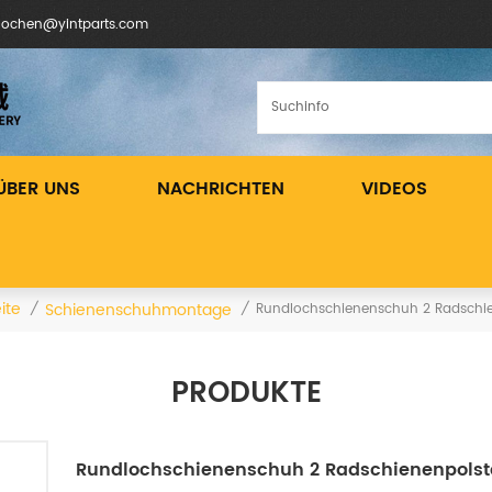
inochen@yintparts.com
ÜBER UNS
NACHRICHTEN
VIDEOS
ite
Schienenschuhmontage
/
/
Rundlochschienenschuh 2 Radschie
PRODUKTE
Rundlochschienenschuh 2 Radschienenpolst