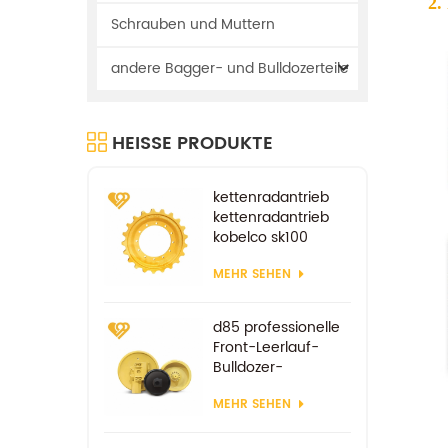
2.
Schrauben und Muttern
andere Bagger- und Bulldozerteile
HEISSE PRODUKTE
kettenradantrieb
kettenradantrieb
kobelco sk100
sk200
MEHR SEHEN
fahrradersatzteile
d85 professionelle
Front-Leerlauf-
Bulldozer-
Komponenten
MEHR SEHEN