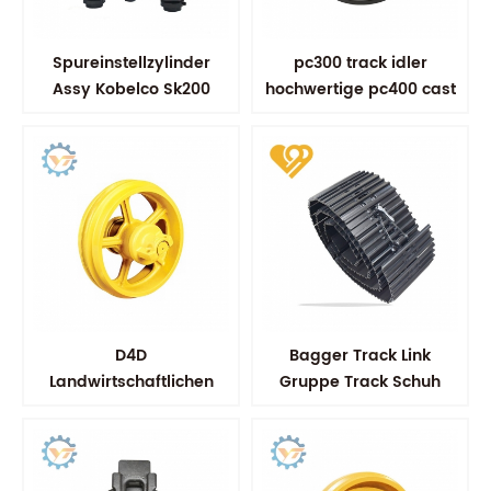
Spureinstellzylinder
pc300 track idler
Assy Kobelco Sk200
hochwertige pc400 cast
idler
D4D
Bagger Track Link
Landwirtschaftlichen
Gruppe Track Schuh
Bulldozer Umlenk-
Assy
Harvester Unterwagen
Vordere Idler