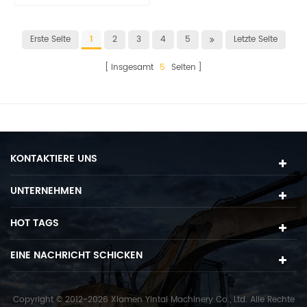
Schuhbaugruppe
Erste Seite
1
2
3
4
5
Letzte Seite
insgesamt
5
Seiten
KONTAKTIERE UNS
UNTERNEHMEN
HOT TAGS
EINE NACHRICHT SCHICKEN
Copyright © 2012-2026 Xiamen Yintai Machinery Co., Ltd. Alle Rechte