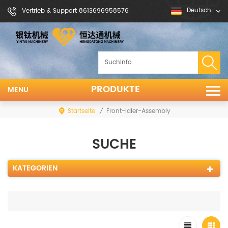
Deutsch
Vertrieb & Support 8613696958576
PRODUKTE
MENU
Startseite
/
Front-Idler-Assembly
SUCHE
KATEGORIEN