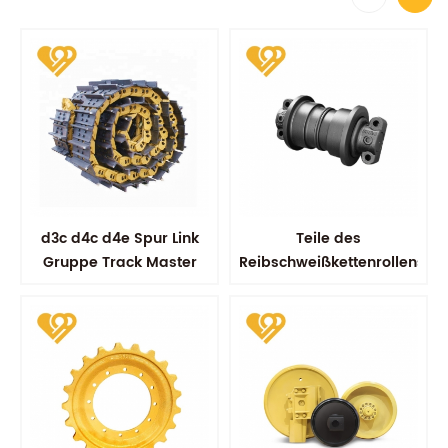
d3c d4c d4e Spur Link
Teile des
Gruppe Track Master
Reibschweißkettenrollens
Link Assy