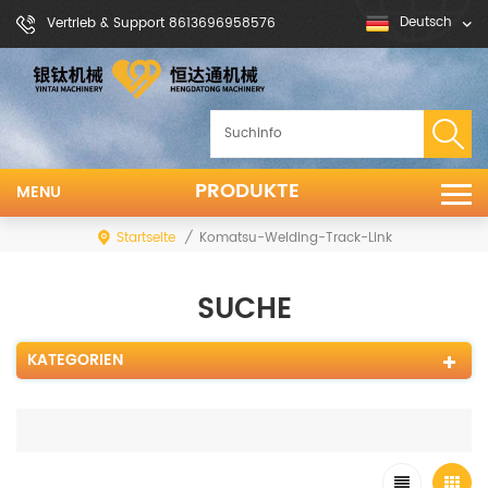
Deutsch
Vertrieb & Support 8613696958576
PRODUKTE
MENU
Startseite
/
Komatsu-Welding-Track-Link
SUCHE
KATEGORIEN