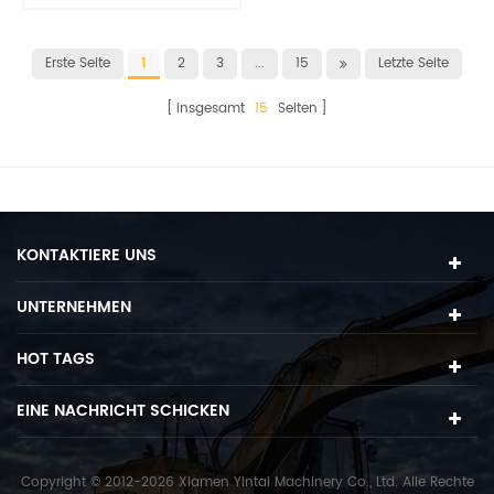
Baggerschaufel
Gestänge
Erste Seite
1
2
3
...
15
Letzte Seite
insgesamt
15
Seiten
KONTAKTIERE UNS
UNTERNEHMEN
HOT TAGS
EINE NACHRICHT SCHICKEN
Copyright © 2012-2026 Xiamen Yintai Machinery Co., Ltd. Alle Rechte