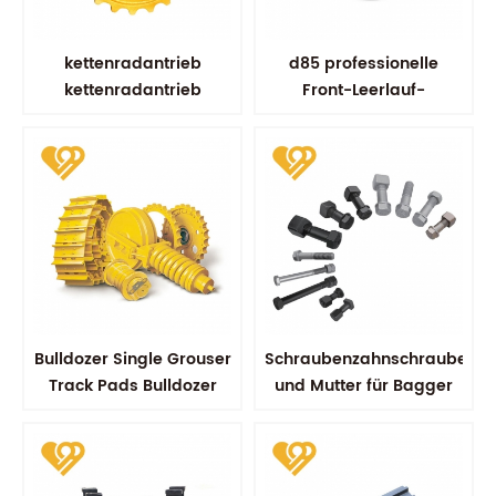
kettenradantrieb
d85 professionelle
kettenradantrieb
Front-Leerlauf-
kobelco sk100 sk200
Bulldozer-Komponenten
fahrradersatzteile
Bulldozer Single Grouser
Schraubenzahnschraube
Track Pads Bulldozer
und Mutter für Bagger
Track Schuh