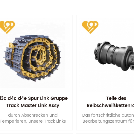
d3c d4c d4e Spur Link Gruppe
Teile des
Track Master Link Assy
Reibschweißkettenro
durch Abschrecken und
Das fortschrittliche auto
Temperieren, Unsere Track Links
Bearbeitungszentrum für
Assy haben gut integriertes
Deutschland gewährleis
machanisches Eigentum s .
Genauigkeit der