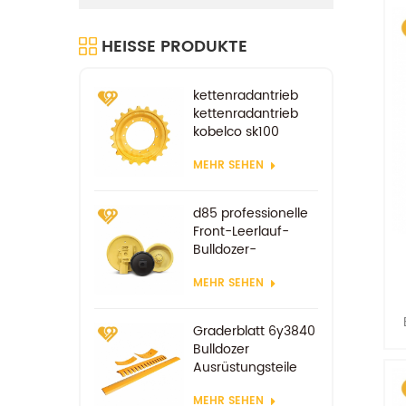
HEISSE PRODUKTE
kettenradantrieb
kettenradantrieb
kobelco sk100
sk200
MEHR SEHEN
fahrradersatzteile
d85 professionelle
Front-Leerlauf-
Bulldozer-
Komponenten
MEHR SEHEN
Graderblatt 6y3840
Bulldozer
Ausrüstungsteile
Ersatzverschleißteile
MEHR SEHEN