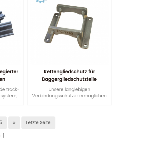
gierter
Kettengliedschutz für
ten
Baggergliedschutzteile
de track-
Unsere langlebigen
-system,
Verbindungsschützer ermöglichen
gesamten
es Ihren Maschinen, die von Ihnen
ion.
gewünschte Leistung zu erbringen.
5
Letzte Seite
n