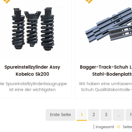
Spureinstellzylinder Assy
Bagger-Track-Schuh Le
Kobelco Sk200
Stahl-Bodenplat
ie Spureinstellzylinderbaugruppe
Wir haben eine umfassen
ist eine der wichtigsten
Schuh Qualitätskontrolle
Fahrwerkskomponenten, um der
um sicherzustellen, die 
Raupenmaschine eine
Prozesse der Produkt
ufriedenstellende Lebensdauer zu
bieten.
Erste Seite
1
2
3
...
1
insgesamt
15
Seite