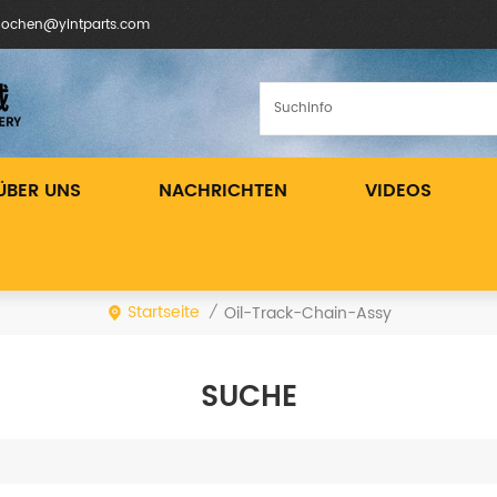
inochen@yintparts.com
ÜBER UNS
NACHRICHTEN
VIDEOS
Startseite
Oil-Track-Chain-Assy
/
SUCHE