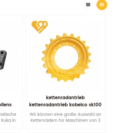
kettenradantrieb
llens
kettenradantrieb kobelco sk100
sk200 fahrradersatzteile
matische
Wir können eine große Auswahl an
 Kuka in
Kettenrädern für Maschinen von 3
tet die
bis 100 Tonnen anbieten.