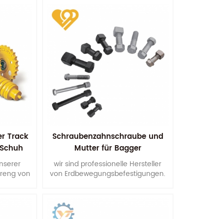
 Dies
r unserer
er Track
Schraubenzahnschraube und
 Schuh
Mutter für Bagger
unserer
wir sind professionelle Hersteller
treng von
von Erdbewegungsbefestigungen.
ng über
Auch wir könnten nach Ihren
Wünschen produzieren Zeichnung
is zur
oder Muster.
ung.