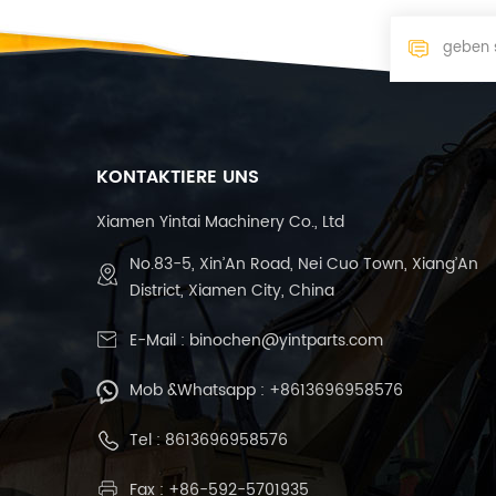
KONTAKTIERE UNS
Xiamen Yintai Machinery Co., Ltd
No.83-5, Xin’An Road, Nei Cuo Town, Xiang’An
District, Xiamen City, China
E-Mail :
binochen@yintparts.com
Mob &Whatsapp :
+8613696958576
Tel :
8613696958576
Fax : +86-592-5701935