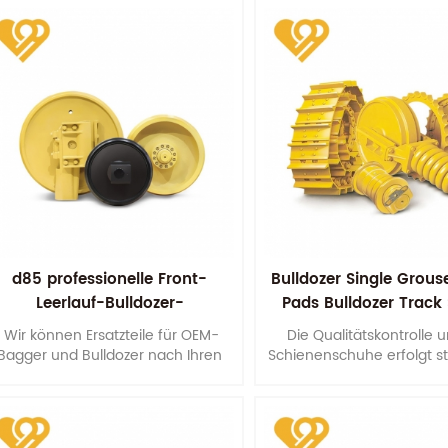
Montageabmessungen.
maximiert die Lebensdaue
Laufrollen.
d85 professionelle Front-
Bulldozer Single Grous
Leerlauf-Bulldozer-
Pads Bulldozer Track
Komponenten
Wir können Ersatzteile für OEM-
Die Qualitätskontrolle 
Bagger und Bulldozer nach Ihren
Schienenschuhe erfolgt s
Mustern, Konstruktionen oder
der Rohstoffbeschaffu
technischen Zeichnungen
verschiedene
herstellen.
Bearbeitungsvorgänge b
endgültigen Verpack