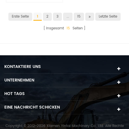
Baggerschaufel
Gestänge
Erste Seite
1
2
3
...
15
Letzte Seite
insgesamt
15
Seiten
KONTAKTIERE UNS
UNTERNEHMEN
HOT TAGS
EINE NACHRICHT SCHICKEN
Copyright © 2012-2026 Xiamen Yintai Machinery Co., Ltd. Alle Rechte