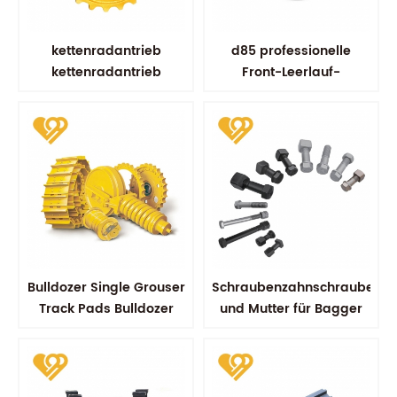
kettenradantrieb
d85 professionelle
kettenradantrieb
Front-Leerlauf-
kobelco sk100 sk200
Bulldozer-Komponenten
fahrradersatzteile
Bulldozer Single Grouser
Schraubenzahnschraube
Track Pads Bulldozer
und Mutter für Bagger
Track Schuh