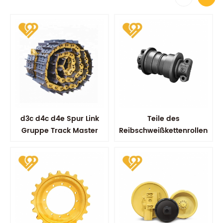
d3c d4c d4e Spur Link
Teile des
Gruppe Track Master
Reibschweißkettenrollens
Link Assy