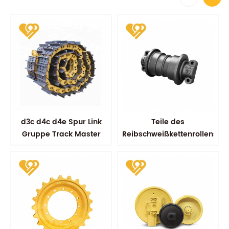
d3c d4c d4e Spur Link
Teile des
Gruppe Track Master
Reibschweißkettenrollens
Link Assy