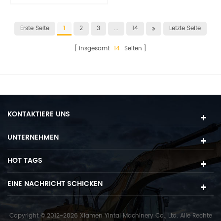
Erste Seite
1
2
3
...
14
Letzte Seite
insgesamt
14
Seiten
KONTAKTIERE UNS
UNTERNEHMEN
HOT TAGS
EINE NACHRICHT SCHICKEN
Copyright © 2012-2026 Xiamen Yintai Machinery Co., Ltd. Alle Rechte