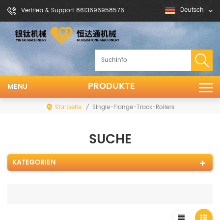
Deutsch
Vertrieb & Support 8613696958576
PRODUKTE
MENU
Startseite
/
Single-Flange-Track-Rollers
SUCHE
KATEGORIEN