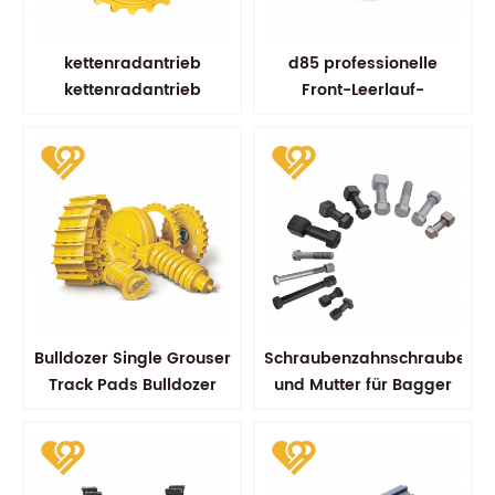
kettenradantrieb
d85 professionelle
kettenradantrieb
Front-Leerlauf-
kobelco sk100 sk200
Bulldozer-Komponenten
fahrradersatzteile
Bulldozer Single Grouser
Schraubenzahnschraube
Track Pads Bulldozer
und Mutter für Bagger
Track Schuh