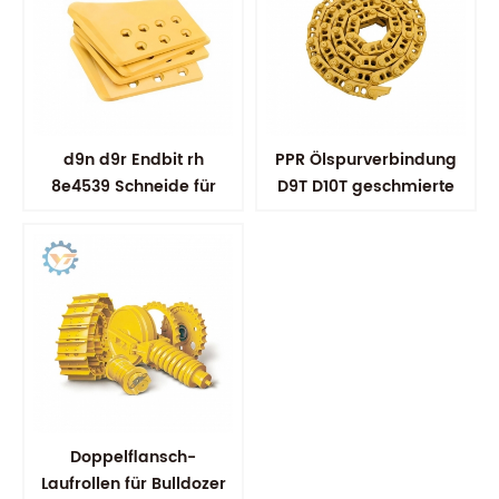
d9n d9r Endbit rh
PPR Ölspurverbindung
8e4539 Schneide für
D9T D10T geschmierte
Bulldozer
Hauptverbindung PPR
Track Link
Doppelflansch-
Laufrollen für Bulldozer