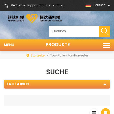
Deutsch
Vertrieb & Support 8613696958576
PRODUKTE
MENU
Startseite
/
Top-Roller-For-Harvester
SUCHE
KATEGORIEN