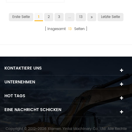
und Mähdrescher
Erste Seite
1
2
3
...
13
Letzte Seite
insgesamt
13
Seiten
KONTAKTIERE UNS
UNTERNEHMEN
HOT TAGS
EINE NACHRICHT SCHICKEN
Copyright © 2012-2026 Xiamen Yintai Machinery Co., Ltd. Alle Rechte