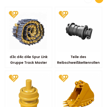
d3c d4c d4e Spur Link
Teile des
Gruppe Track Master
Reibschweißkettenrollens
Link Assy