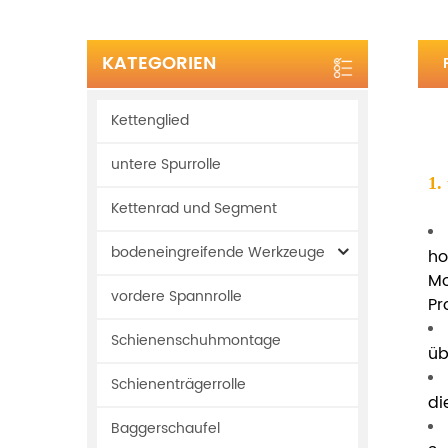
KATEGORIEN
Kettenglied
untere Spurrolle
1.
Kettenrad und Segment
bodeneingreifende Werkzeuge
ho
Mo
vordere Spannrolle
Pr
Schienenschuhmontage
üb
Schienenträgerrolle
di
Baggerschaufel