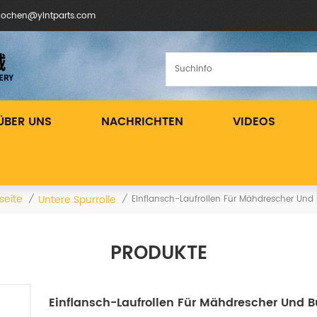
inochen@yintparts.com
ÜBER UNS
NACHRICHTEN
VIDEOS
seite
Untere Spurrolle
/
/
Einflansch-Laufrollen Für Mähdrescher Und 
PRODUKTE
Einflansch-Laufrollen Für Mähdrescher Und B