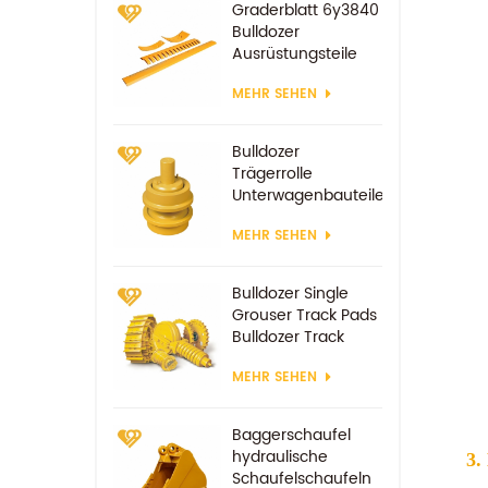
Graderblatt 6y3840
Bulldozer
Ausrüstungsteile
Ersatzverschleißteile
MEHR SEHEN
Bulldozer
Trägerrolle
Unterwagenbauteile
MEHR SEHEN
Bulldozer Single
Grouser Track Pads
Bulldozer Track
Schuh
MEHR SEHEN
Baggerschaufel
hydraulische
3.
Schaufelschaufeln