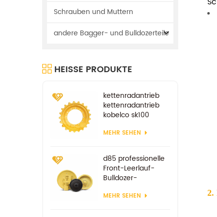
Sc
Schrauben und Muttern
andere Bagger- und Bulldozerteile
HEISSE PRODUKTE
kettenradantrieb
kettenradantrieb
kobelco sk100
sk200
MEHR SEHEN
fahrradersatzteile
d85 professionelle
Front-Leerlauf-
Bulldozer-
Komponenten
2.
MEHR SEHEN