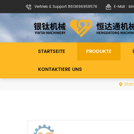
Vertrieb & Support 8613696958576
E-Mail : b
STARTSEITE
PRODUKTE
KONTAKTIERE UNS
Start